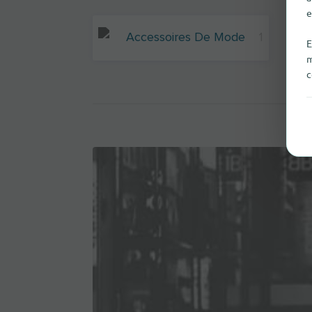
e
Accessoires De Mode
1
E
m
c