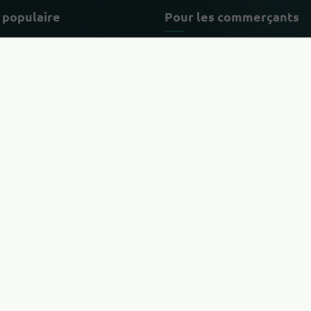
 populaire
Pour les commerçants
s populaires
Inscrire une entreprise
res
Connexion revendeur
VERS LE HAUT
 commerces
Avantages
Aide et assistance