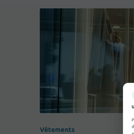
U
P
d
Vêtements
a