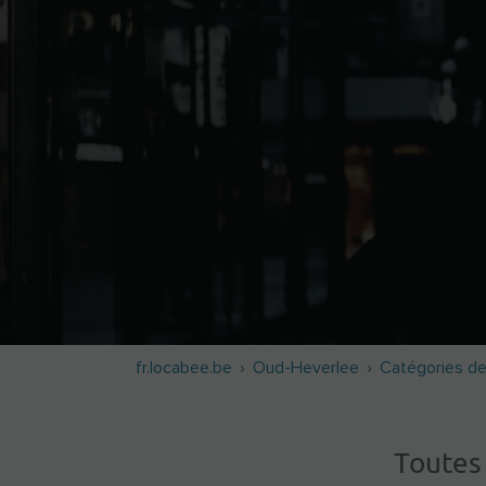
fr.locabee.be
Oud-Heverlee
Catégories d
Toutes