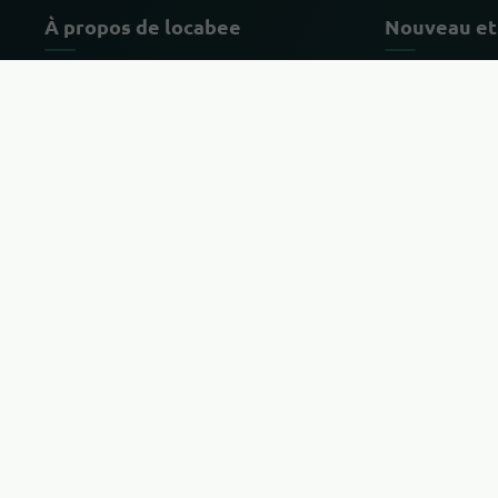
À propos de locabee
Nouveau et
Faits et chiffres
Chaînes les plu
Partenaires
Dernières affai
Catégories de
Mentions légales
Mentions légales
Confidentialité
CONDITIONS GÉNÉRALES DE
VENTE
Changer de pays et de langue