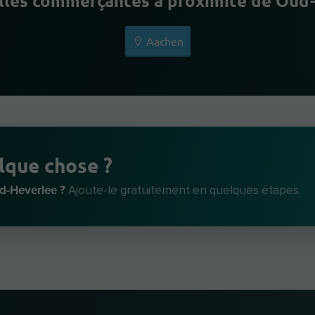
illes commerçantes à proximité de Oud
Aachen
lque chose ?
d-Heverlee ?
Ajoute-le gratuitement en quelques étapes.