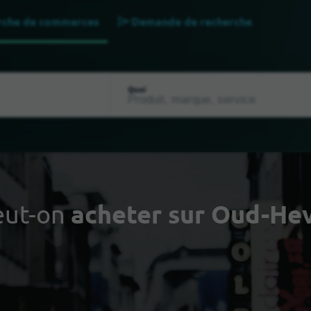
rche de commerces
Demande de recherche
Quoi
eut-on
acheter sur Oud-He