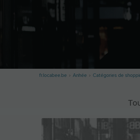
fr.locabee.be
Anhée
Catégories de shoppi
Tou