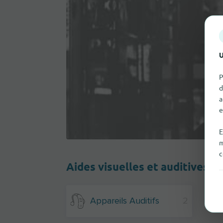
U
P
d
a
e
E
m
c
Aides visuelles et auditives
Appareils Auditifs
2