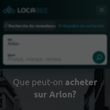
Recherche de revendeurs
Requête de recherche
Où
Quoi
Que peut-on
acheter
sur Arlon?
Choisir ma localisation