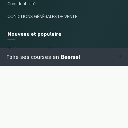
Confidentialité
CONDITIONS GÉNÉRALES DE VENTE
Nouveau et populaire
Chaînes les plus populaires
Beersel
Faire ses courses en
Dernières affaires
Catégories de commerces
Toutes les catégories en Beersel
VERS LE HAUT
Pour les commerçants
Geschenketipps in Beersel
Inscrire une entreprise
Connexion revendeur
Equipement pour bébé