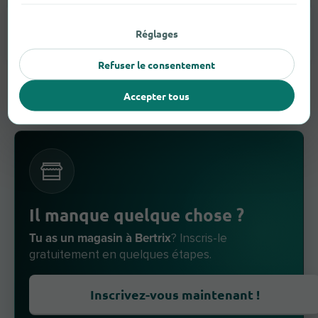
Réglages
Appareils Auditifs
2
Refuser le consentement
Accepter tous
Il manque quelque chose ?
Tu as un magasin à Bertrix
? Inscris-le
gratuitement en quelques étapes.
Inscrivez-vous maintenant !