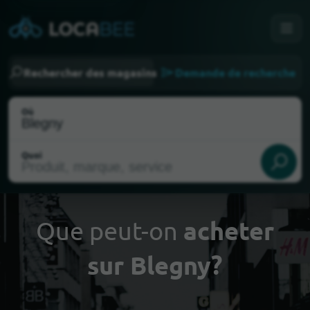
Rechercher des magasins
Demande de recherche
Où
Quoi
Que peut-on
acheter
sur Blegny?
Choisir ma localisation