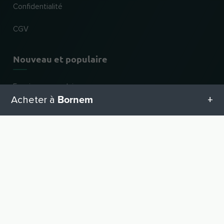
Confidentialité
CGV
Nouveau et populaire
Enseignes populaires
Bornem
Acheter à
Nouveaux commerces
Catégories d'activités
Toutes les catégories en Bornem
VERS LE HAUT
Pour les commerces
Geschenketipps in Bornem
Inscrire un commerce
Connexion revendeur
Equipement pour bébé