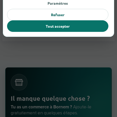
Paramètres
Appareils Auditifs
2
Refuser
Tout accepter
Lunettes
3
Il manque quelque chose ?
Tu as un commerce à Bornem ?
Ajoute-le
gratuitement en quelques étapes.