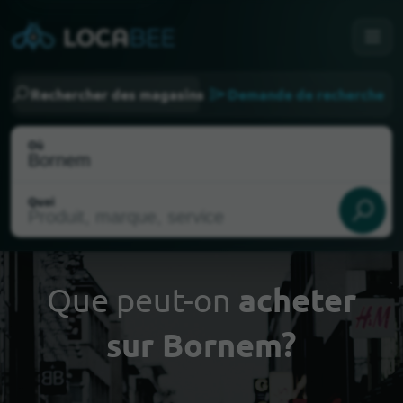
Rechercher des magasins
Demande de recherche
Où
Quoi
Que peut-on
acheter
sur Bornem?
Choisir ma localisation