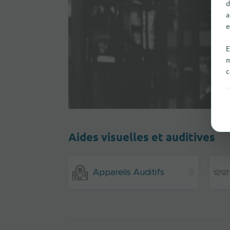
d
a
e
E
m
c
Aides visuelles et auditives
Appareils Auditifs
5