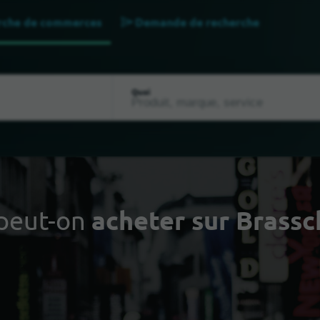
rche de commerces
Demande de recherche
Quoi
peut-on
acheter sur Brassc