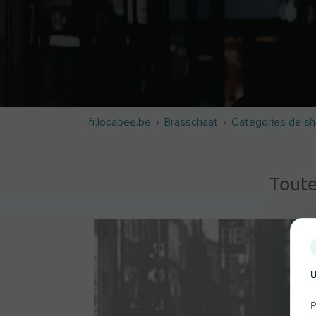
fr.locabee.be
Brasschaat
Catégories de s
Toute
U
P