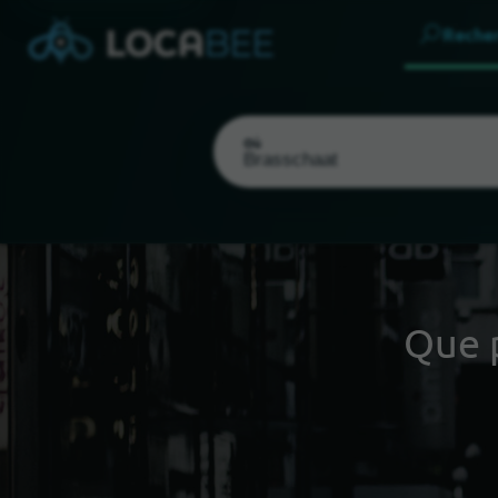
Reche
Où
Que 
Choisir ma localisation