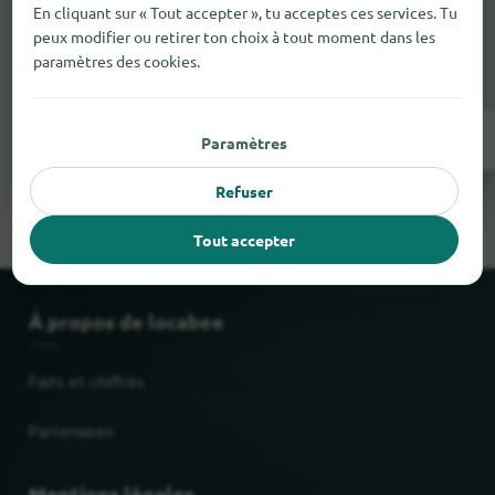
Il manque quelque chose ?
En cliquant sur « Tout accepter », tu acceptes ces services. Tu
peux modifier ou retirer ton choix à tout moment dans les
Tu as un magasin à Brugelette
? Inscris-le
paramètres des cookies.
gratuitement en quelques étapes.
Inscrivez-vous maintenant !
Paramètres
Refuser
Tout accepter
À propos de locabee
Faits et chiffres
Partenaires
Mentions légales