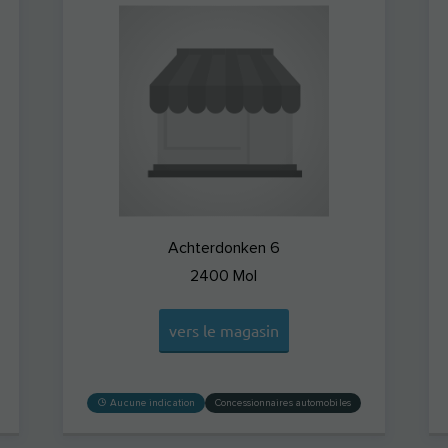
Achterdonken 6
2400
Mol
vers le magasin
Aucune indication
Concessionnaires automobiles