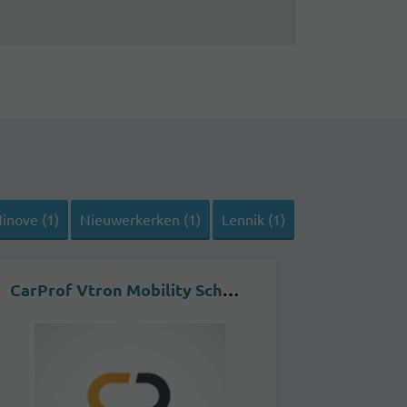
inove (1)
Nieuwerkerken (1)
Lennik (1)
CarProf Vtron Mobility Scherpenheuvel