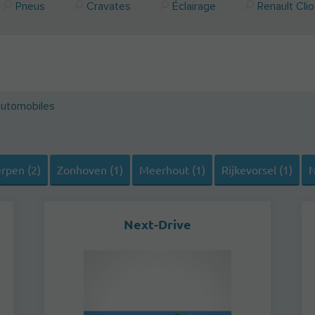
Pneus
Cravates
Éclairage
Renault Clio
automobiles
rpen (2)
Zonhoven (1)
Meerhout (1)
Rijkevorsel (1)
N
Next-Drive