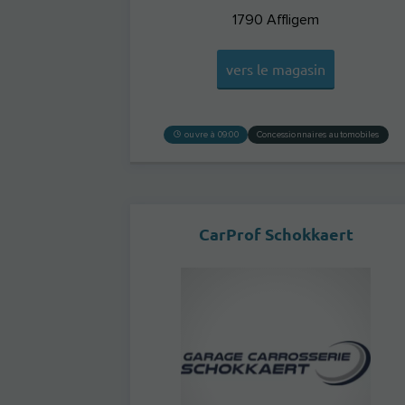
1790
Affligem
vers le magasin
ouvre à 09:00
Concessionnaires automobiles
CarProf Schokkaert