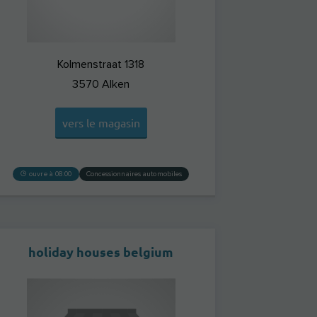
Kolmenstraat 1318
3570
Alken
vers le magasin
ouvre à 08:00
Concessionnaires automobiles
holiday houses belgium