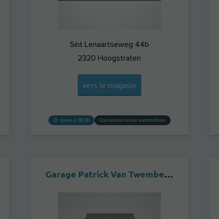
Sint Lenaartseweg 44b
2320
Hoogstraten
vers le magasin
ouvre à 08:00
Concessionnaires automobiles
Garage Patrick Van Twembeke