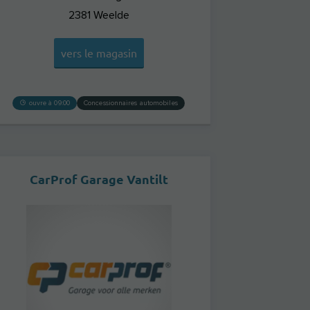
2381
Weelde
vers le magasin
ouvre à 09:00
Concessionnaires automobiles
CarProf Garage Vantilt