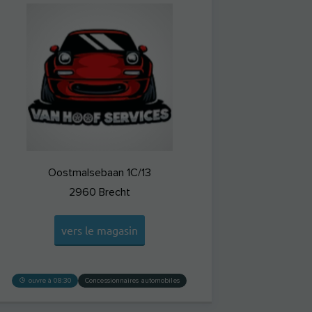
Oostmalsebaan 1C/13
2960
Brecht
vers le magasin
ouvre à 08:30
Concessionnaires automobiles