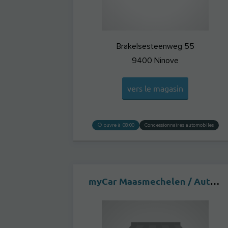
Brakelsesteenweg 55
9400
Ninove
vers le magasin
ouvre à 08:00
Concessionnaires automobiles
myCar Maasmechelen / Auto Geebelen - Carprof