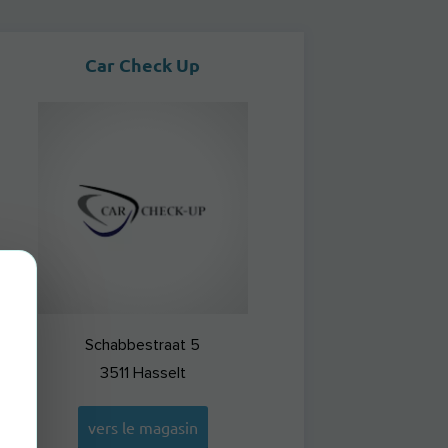
Car Check Up
Schabbestraat 5
3511
Hasselt
vers le magasin