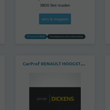
3800
Sint-truiden
vers le magasin
ouvre à 09:00
Concessionnaires automobiles
CarProf RENAULT HOOGSTRATEN - DICKENS