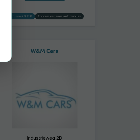
ouvre à 08:30
Concessionnaires automobiles
W&M Cars
Industrieweg 2B