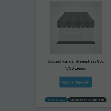
Gustaaf van der Steenstraat 85c
1750
Lennik
vers le magasin
ouvre à 08:00
Concessionnaires automobiles