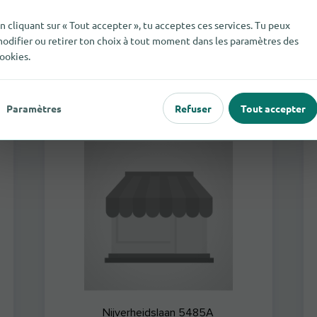
n cliquant sur « Tout accepter », tu acceptes ces services. Tu peux
ouvre à 08:00
Concessionnaires automobiles
odifier ou retirer ton choix à tout moment dans les paramètres des
ookies.
Paramètres
Refuser
Tout accepter
Auto Center Sint-Truiden
Nijverheidslaan 5485A