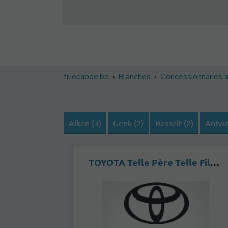
fr.locabee.be
Branches
Concessionnaires 
Alken (3)
Genk (2)
Hasselt (2)
Antwe
TOYOTA Telle Père Telle Fils Ixelles