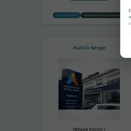
E
ouvre à 08:30
Concessionnaires automobiles
m
c
Auto's Serge
Nieuwe Kassei 1