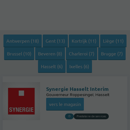
Antwerpen (18)
Gent (13)
Kortrijk (11)
Liège (11)
Brussel (10)
Beveren (8)
Charleroi (7)
Brugge (7)
Hasselt (6)
Ixelles (6)
Synergie Hasselt Interim
Gouverneur Roppesingel
Hasselt
vers le magasin
Prestataire de services