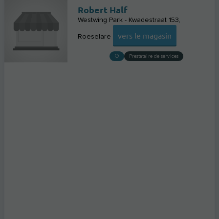
Robert Half
Westwing Park - Kwadestraat 153
vers le magasin
Roeselare
Prestataire de services