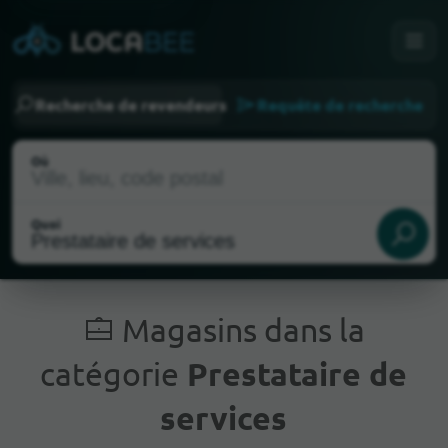
Recherche de revendeurs
Requête de recherche
Où
Quoi
Magasins dans la
catégorie
Prestataire de
Emplacement actuel
services