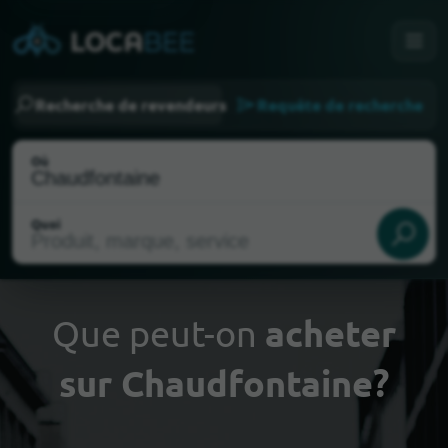
Recherche de revendeurs
Requête de recherche
Où
Quoi
Que peut-on
acheter
sur Chaudfontaine?
Choisir ma localisation