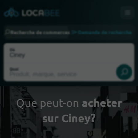
Recherche de commerces
Demande de recherche
Où
Quoi
Que peut-on
acheter
sur Ciney?
Choisir ma localisation