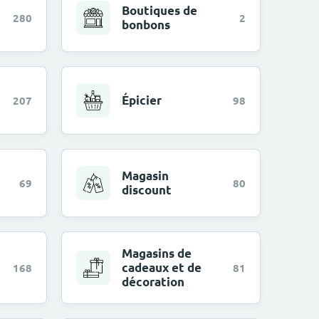
Boutiques de
280
2
bonbons
Épicier
207
98
Magasin
69
80
discount
Magasins de
cadeaux et de
168
81
décoration