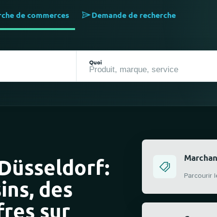
rche de commerces
Demande de recherche
Quoi
Marchan
 Düsseldorf:
Parcourir
ins, des
fres sur