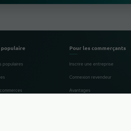
 populaire
Pour les commerçants
s populaires
Inscrire une entreprise
res
Connexion revendeur
 commerces
Avantages
Aide et assistance
VERS LE HAUT