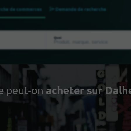
rche de commerces
Demande de recherche
Quoi
e peut-on
acheter sur Dal