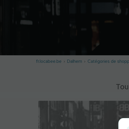
fr.locabee.be
Dalhem
Catégories de shopp
Tou