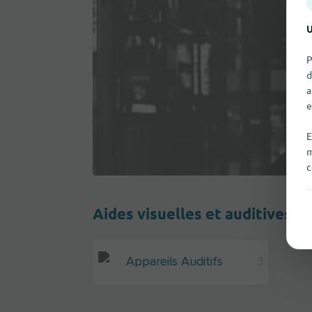
U
P
d
a
e
E
m
c
Aides visuelles et auditives
Appareils Auditifs
3