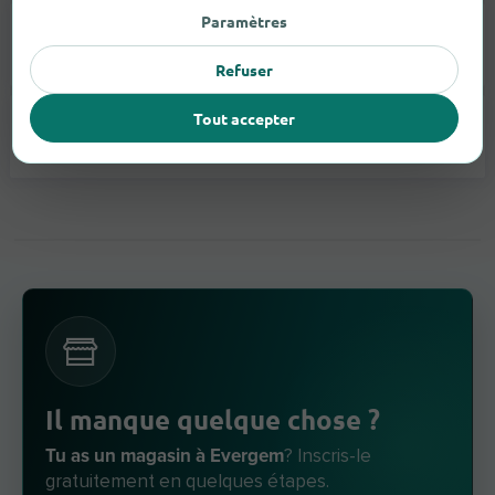
Paramètres
Appareils Auditifs
1
Refuser
Tout accepter
Lunettes
1
Il manque quelque chose ?
Tu as un magasin à Evergem
? Inscris-le
gratuitement en quelques étapes.