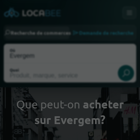
Recherche de commerces
Demande de recherche
Où
Quoi
Que peut-on
acheter
sur Evergem?
Choisir ma localisation