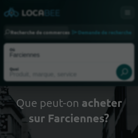
Recherche de commerces
Demande de recherche
Où
Quoi
Que peut-on
acheter
sur Farciennes?
Choisir ma localisation