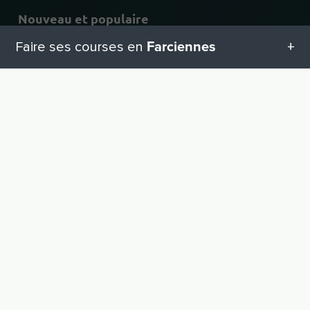
Nouveau et populaire
Farciennes
Faire ses courses en
Chaînes les plus populaires
Dernières affaires
Toutes les catégories en Farciennes
Catégories de commerces
VERS LE HAUT
Geschenketipps in Farciennes
Pour les commerçants
Inscrire une entreprise
Equipement pour bébé
Connexion revendeur
Avantages
Matériel de bricolage
Aide et assistance