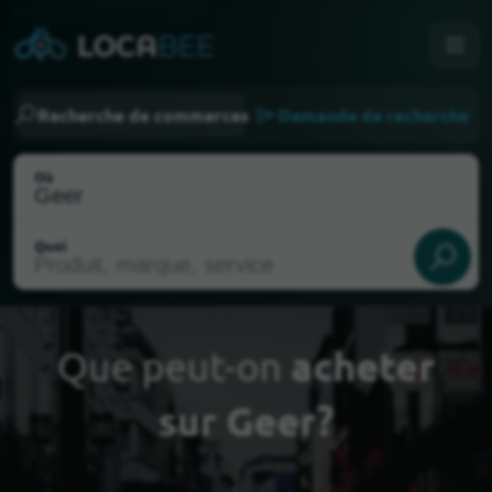
Recherche de commerces
Demande de recherche
Où
Quoi
Que peut-on
acheter
sur Geer?
Choisir ma localisation