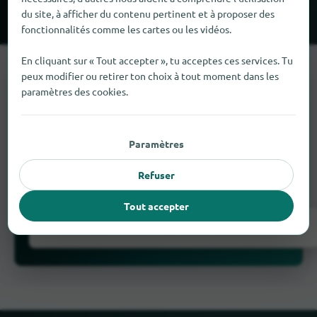
Aachen
Düren
du site, à afficher du contenu pertinent et à proposer des
fonctionnalités comme les cartes ou les vidéos.
En cliquant sur « Tout accepter », tu acceptes ces services. Tu
peux modifier ou retirer ton choix à tout moment dans les
paramètres des cookies.
Il manque quelque chose ?
Paramètres
Tu as un magasin à Geer
? Inscris-le
Refuser
gratuitement en quelques étapes.
Tout accepter
Inscrivez-vous maintenant !