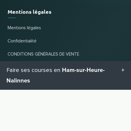
Mentions légales
Mentions légales
Confidentialité
CONDITIONS GÉNÉRALES DE VENTE
Ham-sur-Heure-
Faire ses courses en
Nouveau et populaire
Nalinnes
Chaînes les plus populaires
Toutes les catégories en Ham-sur-Heure-Nalinnes
Dernières affaires
VERS LE HAUT
Catégories de commerces
Geschenketipps in Ham-sur-Heure-Nalinnes