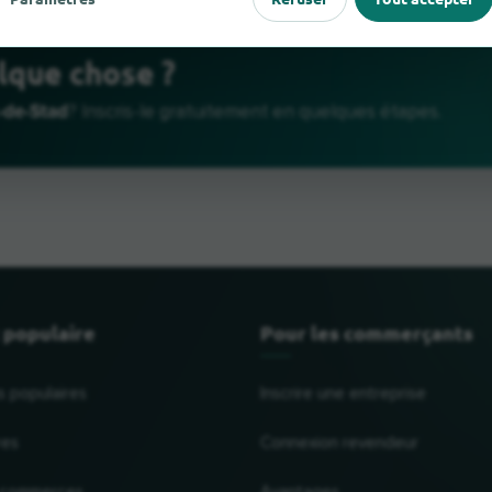
lque chose ?
-de-Stad
? Inscris-le gratuitement en quelques étapes.
 populaire
Pour les commerçants
s populaires
Inscrire une entreprise
res
Connexion revendeur