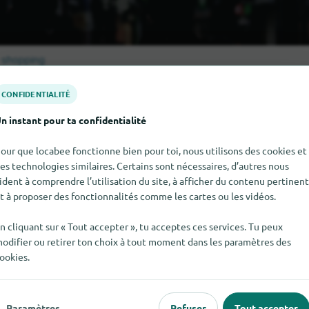
 shopping
CONFIDENTIALITÉ
Herk-d
 les catégories de shopping en
n instant pour ta confidentialité
our que locabee fonctionne bien pour toi, nous utilisons des cookies et
es technologies similaires. Certains sont nécessaires, d’autres nous
ident à comprendre l’utilisation du site, à afficher du contenu pertinent
illes commerçantes à proximité de Her
t à proposer des fonctionnalités comme les cartes ou les vidéos.
n cliquant sur « Tout accepter », tu acceptes ces services. Tu peux
Mönchengladbach
Aachen
Düren
Viersen
odifier ou retirer ton choix à tout moment dans les paramètres des
ookies.
Paramètres
Refuser
Tout accepter