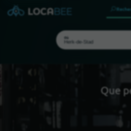
Reche
Où
Que p
Choisir ma localisation