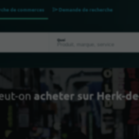
rche de commerces
Demande de recherche
Quoi
eut-on
acheter sur Herk-de