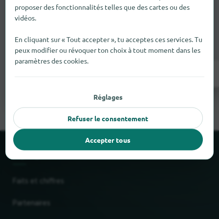
proposer des fonctionnalités telles que des cartes ou des
Il manque quelque chose ?
vidéos.
Tu as un magasin à Huldenberg
? Inscris-le
En cliquant sur « Tout accepter », tu acceptes ces services. Tu
gratuitement en quelques étapes.
peux modifier ou révoquer ton choix à tout moment dans les
paramètres des cookies.
Inscrivez-vous maintenant !
Réglages
Refuser le consentement
Accepter tous
À propos de locabee
Faits et chiffres
Partenaires