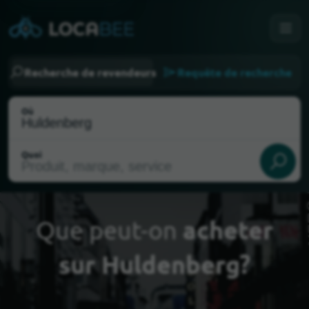
Recherche de revendeurs
Requête de recherche
Où
Quoi
Que peut-on
acheter
sur Huldenberg?
Choisir ma localisation