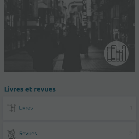
Livres et revues
Livres
1
Revues
2