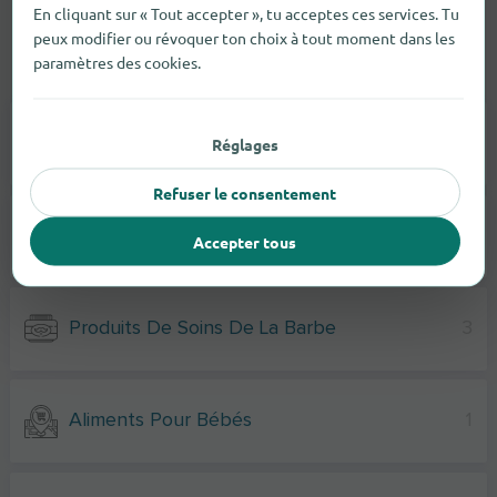
En cliquant sur « Tout accepter », tu acceptes ces services. Tu
peux modifier ou révoquer ton choix à tout moment dans les
paramètres des cookies.
Articles de droguerie
Produits De Soin Pour Bébé
1
Réglages
Refuser le consentement
Produits Intimes Et Contraception
3
Accepter tous
Produits De Soins De La Barbe
3
Aliments Pour Bébés
1