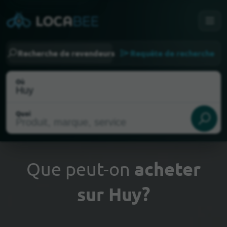
Recherche de revendeurs
Requête de recherche
Où
Quoi
Que peut-on
acheter
sur Huy?
Choisir ma localisation