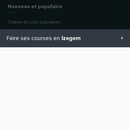
Nouveau et populaire
Chaînes les plus populaires
Dernières affaires
Izegem
Faire ses courses en
Catégories de commerces
Toutes les catégories en Izegem
Pour les commerçants
VERS LE HAUT
Inscrire une entreprise
Geschenketipps in Izegem
Connexion revendeur
Equipement pour bébé
Avantages
Aide et assistance