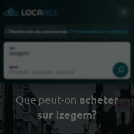
Recherche de commerces
Demande de recherche
Où
Quoi
Que peut-on
acheter
sur Izegem?
Choisir ma localisation