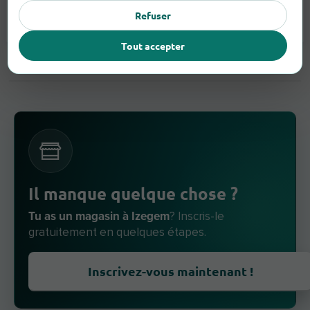
Refuser
Lunettes
1
Tout accepter
Il manque quelque chose ?
Tu as un magasin à Izegem
? Inscris-le
gratuitement en quelques étapes.
Inscrivez-vous maintenant !