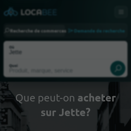
Recherche de commerces
Demande de recherche
Où
Quoi
Que peut-on
acheter
sur Jette?
Choisir ma localisation