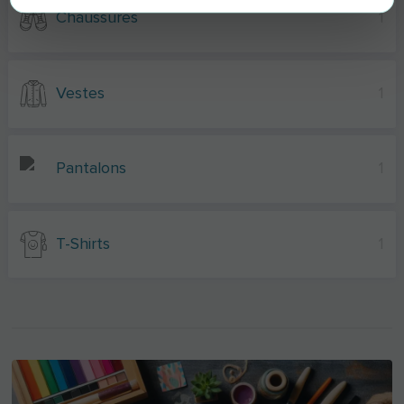
Chaussures
1
Vestes
1
Pantalons
1
T-Shirts
1