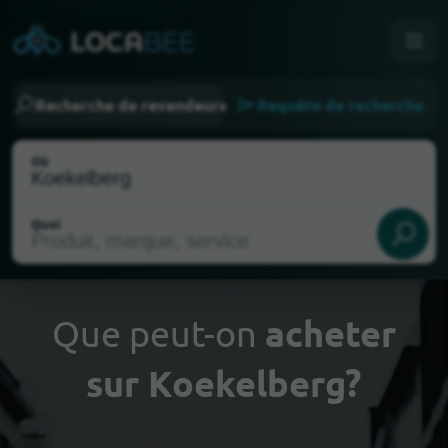
Recherche de revendeurs
Requête de recherche
Où
Quoi
Que peut-on
acheter
sur Koekelberg?
Choisir ma localisation