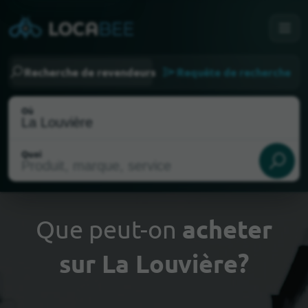
Recherche de revendeurs
Requête de recherche
Où
Quoi
Que peut-on
acheter
sur La Louvière?
Choisir ma localisation