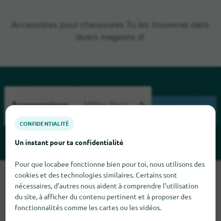
Accessoires pour chaussures Tu les trouveras dans
divers magasins d'.
CHERCHENT
CONFIDENTIALITÉ
Un instant pour ta confidentialité
Pour que locabee fonctionne bien pour toi, nous utilisons des
cookies et des technologies similaires. Certains sont
Malheureusement, nous ne pouvons pas trouver Accessoires
nécessaires, d’autres nous aident à comprendre l’utilisation
pour chaussures pour le moment. Si tu sais où trouver
du site, à afficher du contenu pertinent et à proposer des
Accessoires pour chaussures ici, nous serions heureux que tu
fonctionnalités comme les cartes ou les vidéos.
nous le dises.