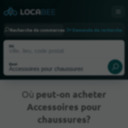
Recherche de commerces
Demande de recherche
Où
Quoi
Où
peut-on acheter
Accessoires pour
Emplacement actuel
chaussures?