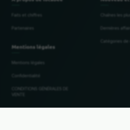
Faits et chiffres
Chaînes les plu
Partenaires
Dernières affai
Catégories de
Mentions légales
Mentions légales
Confidentialité
CONDITIONS GÉNÉRALES DE
VENTE
Changer de pays et de langue