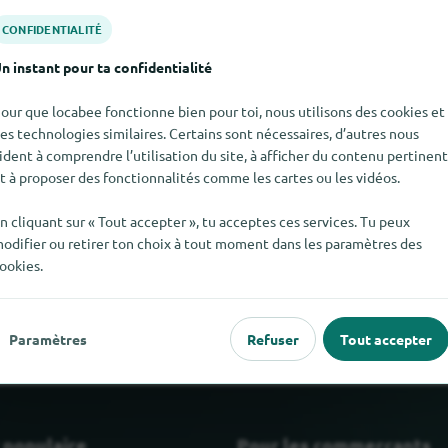
CONFIDENTIALITÉ
n instant pour ta confidentialité
our que locabee fonctionne bien pour toi, nous utilisons des cookies et
es technologies similaires. Certains sont nécessaires, d’autres nous
ident à comprendre l’utilisation du site, à afficher du contenu pertinent
t à proposer des fonctionnalités comme les cartes ou les vidéos.
n cliquant sur « Tout accepter », tu acceptes ces services. Tu peux
odifier ou retirer ton choix à tout moment dans les paramètres des
 Huile d'onagre pour le moment. Si tu sais où trouver Huile d'on
ookies.
dises.
Paramètres
Refuser
Tout accepter
 populaire
Pour les commerçants