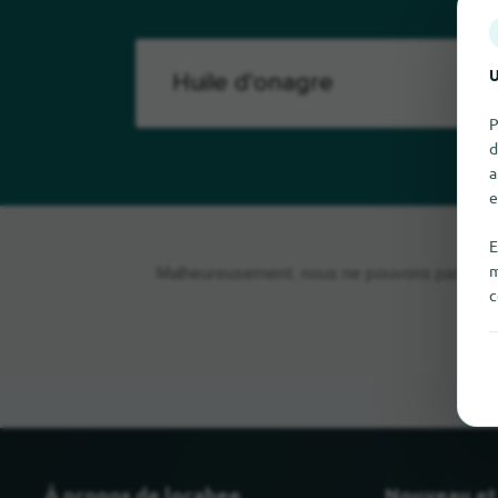
U
P
d
a
e
E
m
Malheureusement, nous ne pouvons pas trouver
c
À propos de locabee
Nouveau et