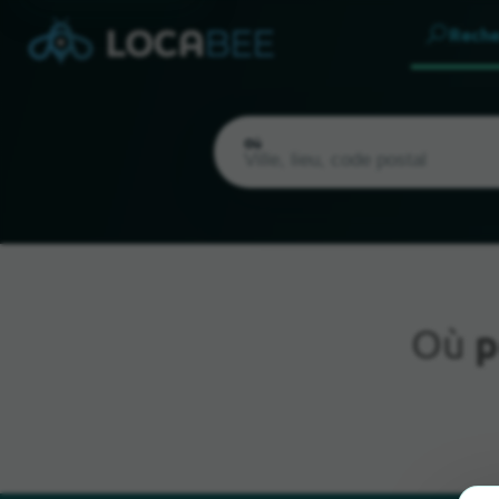
Reche
Où
Où
p
Emplacement actuel