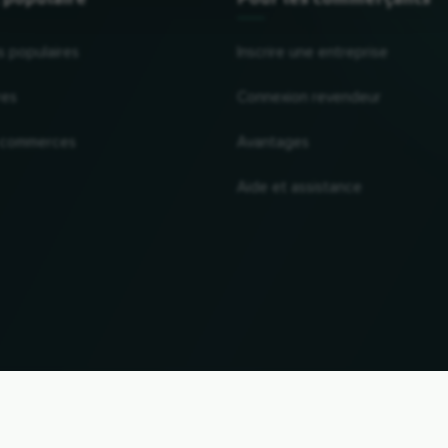
s populaires
Inscrire une entreprise
res
Connexion revendeur
 commerces
Avantages
Aide et assistance