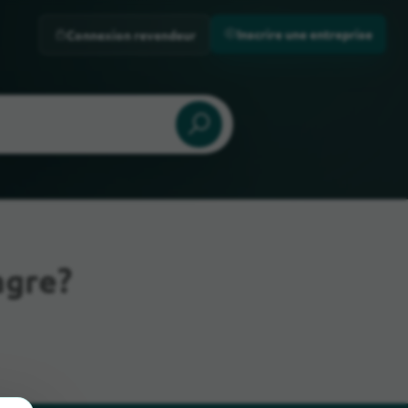
Inscrire une entreprise
Connexion revendeur
agre?