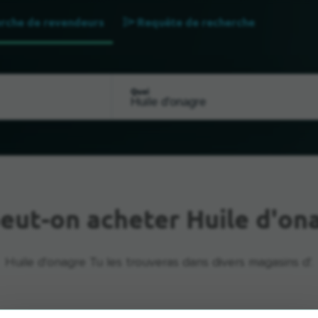
rche de revendeurs
Requête de recherche
Quoi
eut-on acheter Huile d'on
Huile d'onagre Tu les trouveras dans divers magasins d'.