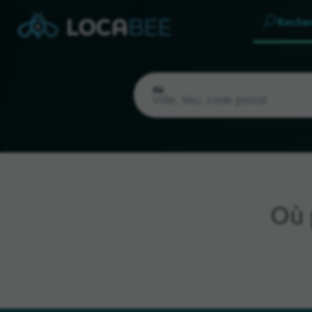
Reche
Où
Où
Emplacement actuel