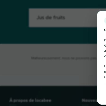
U
P
d
a
e
Malheureusement, nous ne pouvons pas trouver J
E
m
c
À propos de locabee
Nouveau et