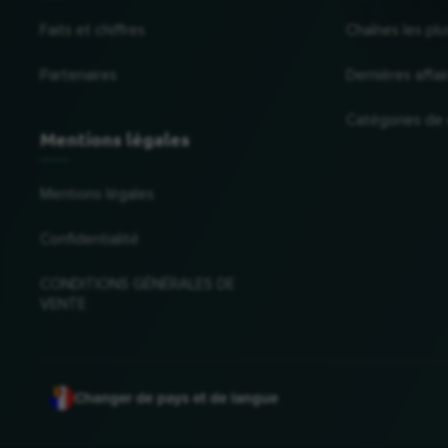
Faits et chiffres
Chaînes les plu
Partenaires
Dernières affai
Catégories de
Mentions légales
Mentions légales
Confidentialité
CONDITIONS GÉNÉRALES DE
VENTE
Changer de pays et de langue