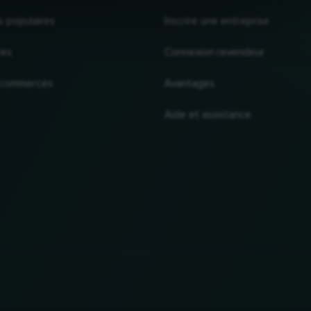
s populaires
Inscrire une entreprise
res
Connexion revendeur
 commerces
Avantages
Aide et assistance