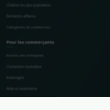
Chaînes les plus populaires
Dernières affaires
Catégories de commerces
Pour les commerçants
Inscrire une entreprise
Connexion revendeur
Avantages
Aide et assistance