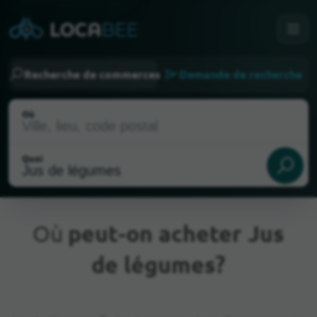
Recherche de commerces
Demande de recherche
Où
Quoi
Où
peut-on acheter Jus
de légumes?
Emplacement actuel