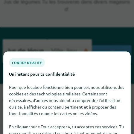
Jus de légumes Tu les trouveras dans divers magasins
d'.
CHERCHENT
CONFIDENTIALITÉ
Un instant pour ta confidentialité
Pour que locabee fonctionne bien pour toi, nous utilisons des
cookies et des technologies similaires. Certains sont
Malheureusement, nous ne pouvons pas trouver Jus de
légumes pour le moment. Si tu sais où trouver Jus de légumes
nécessaires, d’autres nous aident à comprendre l’utilisation
du site, à afficher du contenu pertinent et à proposer des
ici, nous serions heureux que tu nous le dises.
fonctionnalités comme les cartes ou les vidéos.
En cliquant sur « Tout accepter », tu acceptes ces services. Tu
peux modifier ou retirer ton choix à tout moment dans les