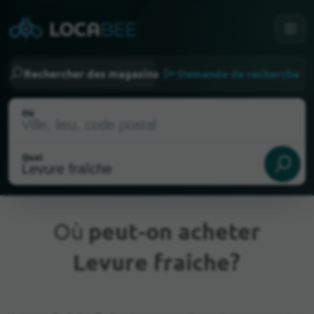
Rechercher des magasins
Demande de recherche
Où
Quoi
Où
peut-on acheter
Levure fraîche?
Emplacement actuel