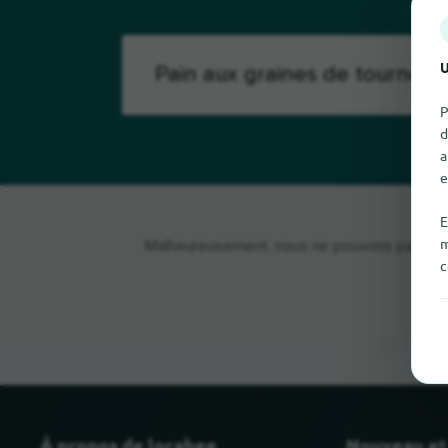
U
P
d
a
e
E
m
Malheureusement, nous ne pouvons pas trouve
c
À propos de locabee
Nouveau et