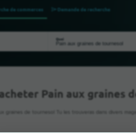
rche de commerces
Demande de recherche
Quoi
acheter Pain aux graines d
ux graines de tournesol Tu les trouveras dans divers magas