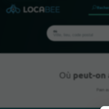
Reche
Où
Où
peut-on 
Emplacement actuel
Pain a