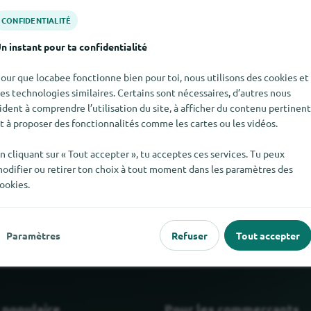
CONFIDENTIALITÉ
n instant pour ta confidentialité
our que locabee fonctionne bien pour toi, nous utilisons des cookies et
es technologies similaires. Certains sont nécessaires, d’autres nous
ident à comprendre l’utilisation du site, à afficher du contenu pertinent
t à proposer des fonctionnalités comme les cartes ou les vidéos.
n cliquant sur « Tout accepter », tu acceptes ces services. Tu peux
odifier ou retirer ton choix à tout moment dans les paramètres des
r Pain aux graines de tournesol pour le moment. Si tu sais où tro
ookies.
serions heureux que tu nous le dises.
Paramètres
Refuser
Tout accepter
 populaire
Pour les commerçants