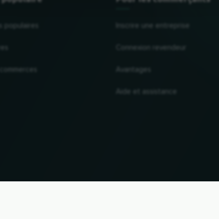
s populaires
Inscrire une entreprise
res
Connexion revendeur
 commerces
Avantages
Aide et assistance