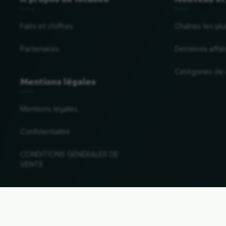
Faits et chiffres
Chaînes les plu
Partenaires
Dernières affai
Catégories de
Mentions légales
Mentions légales
Confidentialité
CONDITIONS GÉNÉRALES DE
VENTE
Changer de pays et de langue