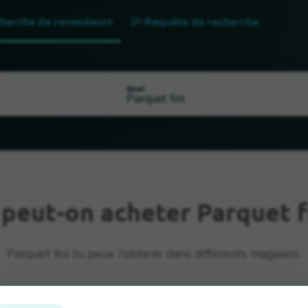
herche de revendeurs
Requête de recherche
Quoi
ù
peut-on acheter Parquet f
Parquet fini tu peux l'obtenir dans différents magasins.