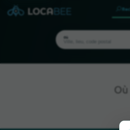
Rec
Où
O
Emplacement actuel