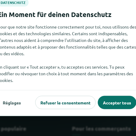
our que notre site fonctionne correctement pour toi, nous utilisons de
ookies et des technologies similaires. Certains sont indispensables,
'autres nous aident à comprendre l'utilisation du site, à afficher des
ontenus adaptés et à proposer des fonctionnalités telles que des cartes
u des vidéos.
n cliquant sur « Tout accepter », tu acceptes ces services. Tu peux
odifier ou révoquer ton choix à tout moment dans les paramètres des
Parquet fini pour le moment. Si tu sais où trouver Parquet fini i
ookies.
Réglages
Refuser le consentement
Accepter tous
 populaire
Pour les commerçants