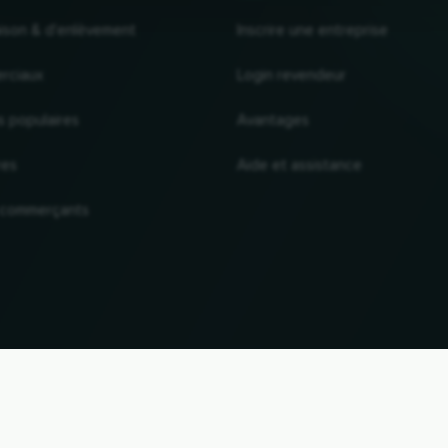
raison & d'enlèvement
Inscrire une entreprise
rciaux
Login revendeur
s populaires
Avantages
res
Aide et assistance
 commerçants
VERS LE HAUT