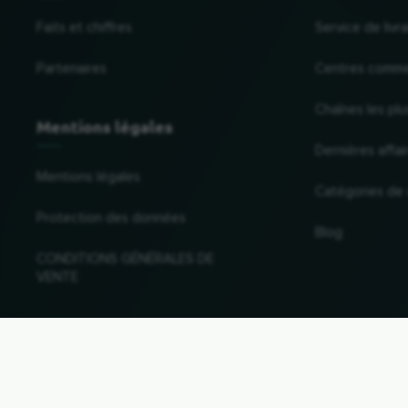
Faits et chiffres
Service de liv
Partenaires
Centres comme
Chaînes les plu
Mentions légales
Dernières affai
Mentions légales
Catégories de
Protection des données
Blog
CONDITIONS GÉNÉRALES DE
VENTE
Changer de pays et de langue