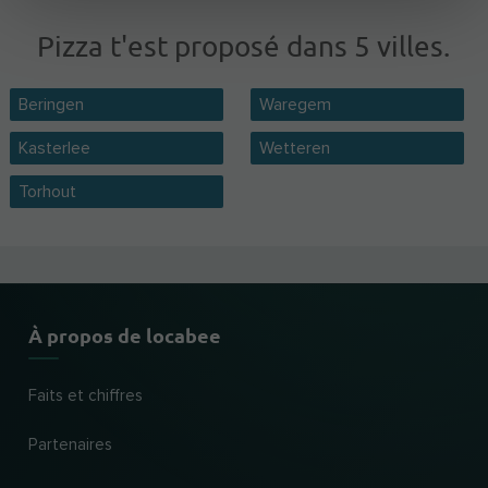
Pizza t'est proposé dans 5 villes.
Beringen
Waregem
Kasterlee
Wetteren
Torhout
À propos de locabee
Faits et chiffres
Partenaires