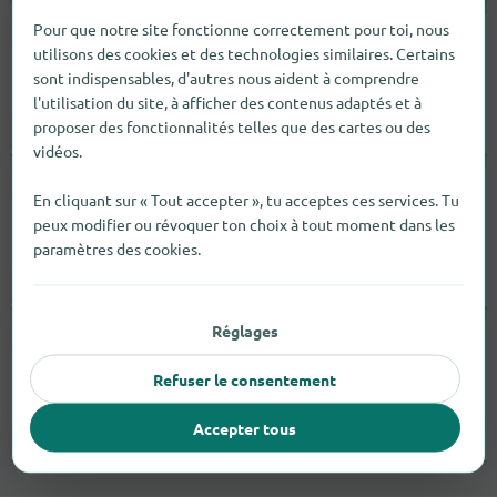
Pour que notre site fonctionne correctement pour toi, nous
Domino's Pizza Beringen
utilisons des cookies et des technologies similaires. Certains
Koolmijnlaan 399
sont indispensables, d'autres nous aident à comprendre
3581
Beringen
l'utilisation du site, à afficher des contenus adaptés et à
proposer des fonctionnalités telles que des cartes ou des
ouvert jusqu'au 22:00 |
Restaurants
vidéos.
Domino's Pizza Waregem
En cliquant sur « Tout accepter », tu acceptes ces services. Tu
peux modifier ou révoquer ton choix à tout moment dans les
Noorderlaan 52
paramètres des cookies.
8790
Waregem
ouvert jusqu'au 22:00 |
Restaurants
Réglages
Domino's Pizza Wetteren
Refuser le consentement
Stationsplein 8
9230
Wetteren
Accepter tous
ouvert jusqu'au 14:00 |
Restaurants