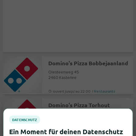
Domino's Pizza Bobbejaanland
Olesteenweg 45
2460
Kasterlee
ouvert jusqu'au 22:00 |
Restaurants
Domino's Pizza Torhout
Markt 4
8820
Torhout
ouvert jusqu'au 14:00 |
Restaurants