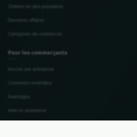
Chaînes les plus populaires
Dernières affaires
Catégories de commerces
Pour les commerçants
Inscrire une entreprise
Connexion revendeur
Avantages
Aide et assistance