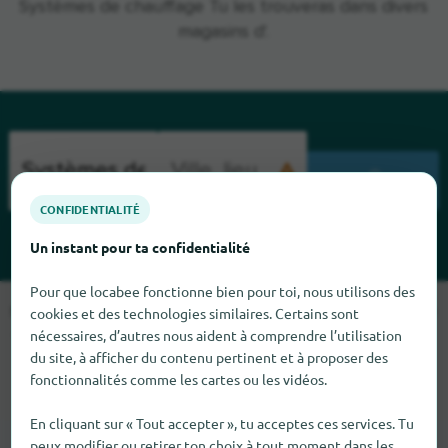
Systèmes de chauffage Tu les trouveras dans divers
magasins d'.
CHERCHENT
CONFIDENTIALITÉ
Un instant pour ta confidentialité
Pour que locabee fonctionne bien pour toi, nous utilisons des
Malheureusement, nous ne pouvons pas trouver Systèmes de
cookies et des technologies similaires. Certains sont
chauffage pour le moment. Si tu sais où trouver Systèmes de
nécessaires, d’autres nous aident à comprendre l’utilisation
du site, à afficher du contenu pertinent et à proposer des
chauffage ici, nous serions heureux que tu nous le dises.
fonctionnalités comme les cartes ou les vidéos.
En cliquant sur « Tout accepter », tu acceptes ces services. Tu
peux modifier ou retirer ton choix à tout moment dans les