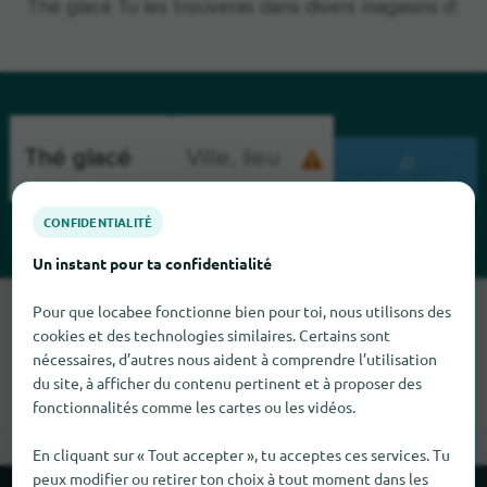
Thé glacé Tu les trouveras dans divers magasins d'.
CHERCHENT
CONFIDENTIALITÉ
Un instant pour ta confidentialité
Pour que locabee fonctionne bien pour toi, nous utilisons des
Malheureusement, nous ne pouvons pas trouver Thé glacé
cookies et des technologies similaires. Certains sont
pour le moment. Si tu sais où trouver Thé glacé ici, nous
nécessaires, d’autres nous aident à comprendre l’utilisation
serions heureux que tu nous le dises.
du site, à afficher du contenu pertinent et à proposer des
fonctionnalités comme les cartes ou les vidéos.
En cliquant sur « Tout accepter », tu acceptes ces services. Tu
peux modifier ou retirer ton choix à tout moment dans les