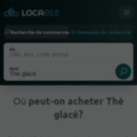
Recherche de commerces
Demande de recherche
Où
Quoi
Où
peut-on acheter Thé
glacé?
Emplacement actuel