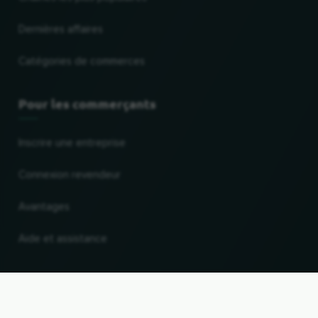
Dernières affaires
Catégories de commerces
Pour les commerçants
Inscrire une entreprise
Connexion revendeur
Avantages
Aide et assistance