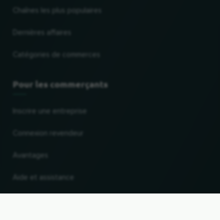
Chaînes les plus populaires
Dernières affaires
Catégories de commerces
Pour les commerçants
Inscrire une entreprise
Connexion revendeur
Avantages
Aide et assistance