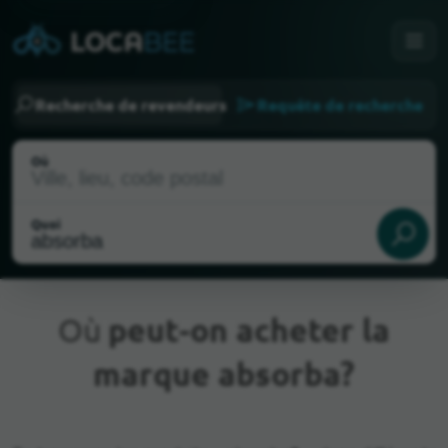
Recherche de revendeurs
Requête de recherche
Où
Quoi
Où
peut-on acheter la
marque absorba?
Emplacement actuel