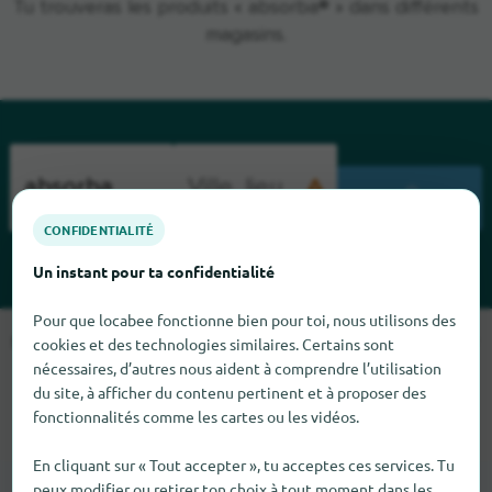
Tu trouveras les produits « absorba® » dans différents
magasins.
CHERCHENT
CONFIDENTIALITÉ
Un instant pour ta confidentialité
Pour que locabee fonctionne bien pour toi, nous utilisons des
Malheureusement, nous ne pouvons pas trouver absorba pour
cookies et des technologies similaires. Certains sont
le moment. Si tu sais où trouver absorba ici, nous serions
nécessaires, d’autres nous aident à comprendre l’utilisation
du site, à afficher du contenu pertinent et à proposer des
heureux que tu nous le dises.
fonctionnalités comme les cartes ou les vidéos.
En cliquant sur « Tout accepter », tu acceptes ces services. Tu
peux modifier ou retirer ton choix à tout moment dans les