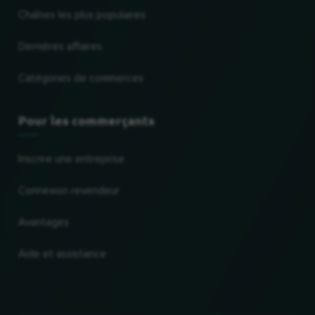
Chaînes les plus populaires
Dernières affaires
Catégories de commerces
Pour les commerçants
Inscrire une entreprise
Connexion revendeur
Avantages
Aide et assistance