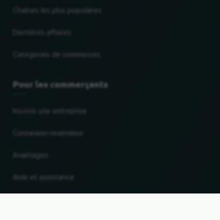
Chaînes les plus populaires
Dernières affaires
Catégories de commerces
Pour les commerçants
Inscrire une entreprise
Connexion revendeur
Avantages
Aide et assistance