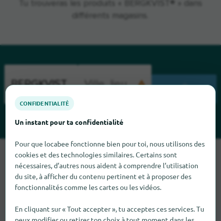
Tu trouveras les produits « BERGKVIST® » dans
différents magasins.
CHERCHENT
CONFIDENTIALITÉ
Un instant pour ta confidentialité
Pour que locabee fonctionne bien pour toi, nous utilisons des
Malheureusement, nous ne pouvons pas trouver BERGKVIST
cookies et des technologies similaires. Certains sont
pour le moment. Si tu sais où trouver BERGKVIST ici, nous
nécessaires, d’autres nous aident à comprendre l’utilisation
du site, à afficher du contenu pertinent et à proposer des
serions heureux que tu nous le dises.
fonctionnalités comme les cartes ou les vidéos.
En cliquant sur « Tout accepter », tu acceptes ces services. Tu
peux modifier ou retirer ton choix à tout moment dans les