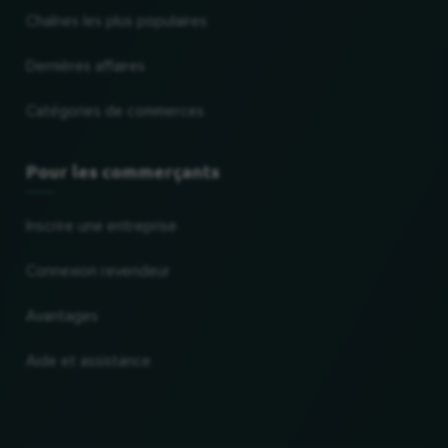
Chaînes les plus populaires
Dernières affaires
Catégories de commerces
Pour les commerçants
Inscrire une entreprise
Connexion revendeur
Avantages
Aide et assistance