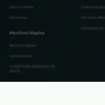
Faits et chiffres
Chaînes les plu
Partenaires
Dernières affai
Catégories de
Mentions légales
Mentions légales
Confidentialité
CONDITIONS GÉNÉRALES DE
VENTE
Changer de pays et de langue