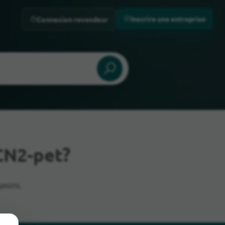
Inscrire une entreprise
Connexion revendeur
CN2-pet?
asins.