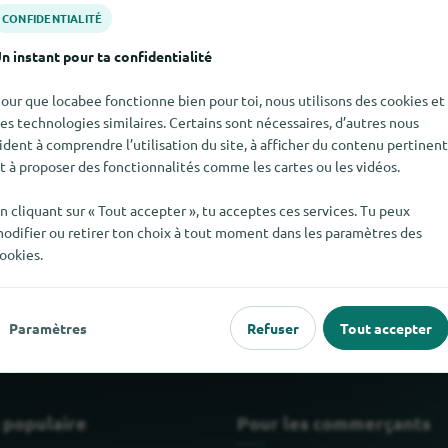
CONFIDENTIALITÉ
n instant pour ta confidentialité
our que locabee fonctionne bien pour toi, nous utilisons des cookies et
es technologies similaires. Certains sont nécessaires, d’autres nous
ident à comprendre l’utilisation du site, à afficher du contenu pertinent
t à proposer des fonctionnalités comme les cartes ou les vidéos.
n cliquant sur « Tout accepter », tu acceptes ces services. Tu peux
odifier ou retirer ton choix à tout moment dans les paramètres des
r CNCN2-pet pour le moment. Si tu sais où trouver CNCN2-pet ici
ookies.
Paramètres
Refuser
Tout accepter
 populaire
Pour les commerçants