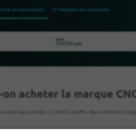
rche de revendeurs
Requête de recherche
Quoi
-on acheter la marque CN
ouveras les produits « CNCN2-pet® » dans différents mag