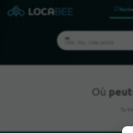
Reche
Où
Où
peut
Emplacement actuel
Tu tr