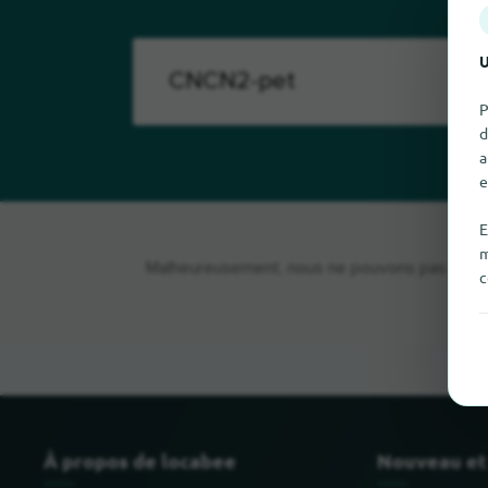
U
P
d
a
e
E
m
Malheureusement, nous ne pouvons pas trouve
c
À propos de locabee
Nouveau et