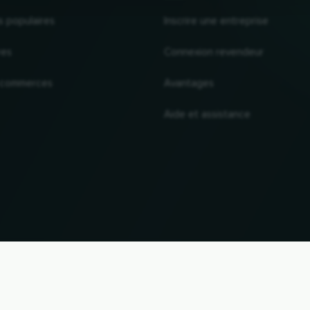
s populaires
Inscrire une entreprise
res
Connexion revendeur
 commerces
Avantages
Aide et assistance
VERS LE HAUT