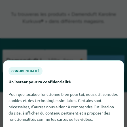
Tu trouveras les produits « Damenduft Karoline
Kurkuva® » dans différents magasins.
CHERCHENT
CONFIDENTIALITÉ
Un instant pour ta confidentialité
Pour que locabee fonctionne bien pour toi, nous utilisons des
cookies et des technologies similaires. Certains sont
Malheureusement, nous ne pouvons pas trouver Damenduft
nécessaires, d’autres nous aident à comprendre l’utilisation
Karoline Kurkuva pour le moment. Si tu sais où trouver
du site, à afficher du contenu pertinent et à proposer des
Damenduft Karoline Kurkuva ici, nous serions heureux que tu
fonctionnalités comme les cartes ou les vidéos.
nous le dises.