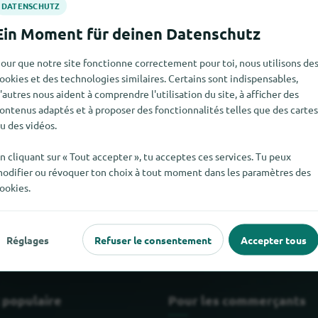
our que notre site fonctionne correctement pour toi, nous utilisons de
ookies et des technologies similaires. Certains sont indispensables,
'autres nous aident à comprendre l'utilisation du site, à afficher des
ontenus adaptés et à proposer des fonctionnalités telles que des cartes
u des vidéos.
n cliquant sur « Tout accepter », tu acceptes ces services. Tu peux
odifier ou révoquer ton choix à tout moment dans les paramètres des
uver Innokin pour le moment. Si tu sais où trouver Innokin ici, n
ookies.
Réglages
Refuser le consentement
Accepter tous
 populaire
Pour les commerçants