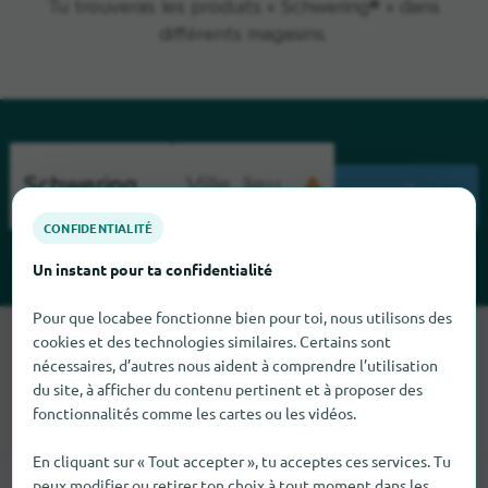
Tu trouveras les produits « Schwering® » dans
différents magasins.
CHERCHENT
CONFIDENTIALITÉ
Un instant pour ta confidentialité
Pour que locabee fonctionne bien pour toi, nous utilisons des
Malheureusement, nous ne pouvons pas trouver Schwering
cookies et des technologies similaires. Certains sont
nécessaires, d’autres nous aident à comprendre l’utilisation
pour le moment. Si tu sais où trouver Schwering ici, nous
du site, à afficher du contenu pertinent et à proposer des
serions heureux que tu nous le dises.
fonctionnalités comme les cartes ou les vidéos.
En cliquant sur « Tout accepter », tu acceptes ces services. Tu
peux modifier ou retirer ton choix à tout moment dans les