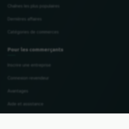
Chaînes les plus populaires
Dernières affaires
Catégories de commerces
Pour les commerçants
Inscrire une entreprise
Connexion revendeur
Avantages
Aide et assistance