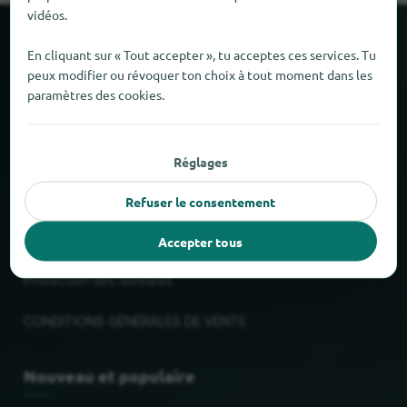
vidéos.
À propos de locabee
En cliquant sur « Tout accepter », tu acceptes ces services. Tu
peux modifier ou révoquer ton choix à tout moment dans les
paramètres des cookies.
Faits et chiffres
Partenaires
Réglages
Mentions légales
Refuser le consentement
Mentions légales
Accepter tous
Protection des données
CONDITIONS GÉNÉRALES DE VENTE
Nouveau et populaire