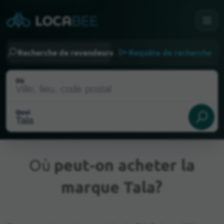
Recherche de revendeurs
Requête de recherche
Où
Quoi
Où
peut-on acheter la
marque Tala?
Emplacement actuel