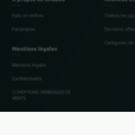
Faits et chiffres
Chaînes les plu
Partenaires
Dernières affai
Catégories de
Mentions légales
Mentions légales
Confidentialité
CONDITIONS GÉNÉRALES DE
VENTE
Changer de pays et de langue