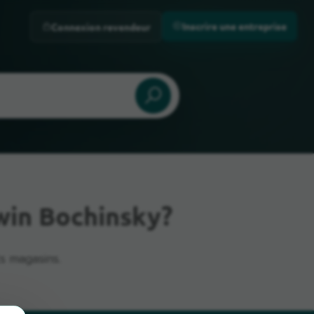
Inscrire une entreprise
Connexion revendeur
win Bochinsky?
ts magasins.