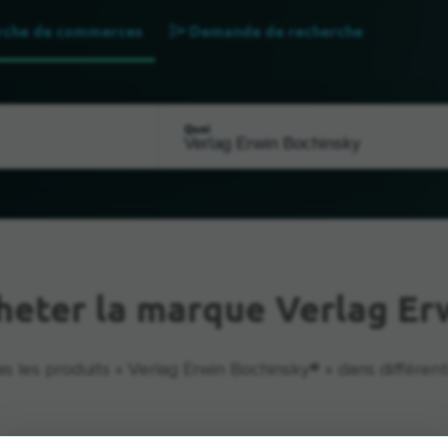
rche de commerces
Demande de recherche
Quoi
heter la marque Verlag Er
s les produits « Verlag Erwin Bochinsky® » dans différen