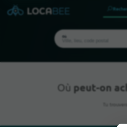
Reche
Où
Où
peut-on ac
Emplacement actuel
Tu trouvera