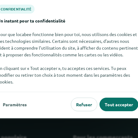
CONFIDENTIALITÉ
n instant pour ta confidentialité
our que locabee fonctionne bien pour toi, nous utilisons des cookies et
es technologies similaires. Certains sont nécessaires, d’autres nous
ident à comprendre l’utilisation du site, à afficher du contenu pertinent
t à proposer des fonctionnalités comme les cartes ou les vidéos.
n cliquant sur « Tout accepter », tu acceptes ces services. Tu peux
odifier ou retirer ton choix à tout moment dans les paramètres des
Verlag Erwin Bochinsky pour le moment. Si tu sais où trouver Ve
ookies.
que tu nous le dises.
Paramètres
Refuser
Tout accepter
 populaire
Pour les commerçants