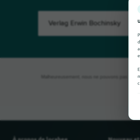
U
P
d
a
e
E
m
Malheureusement, nous ne pouvons pas trouver 
c
À propos de locabee
Nouveau et