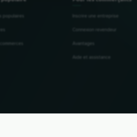
s populaires
Inscrire une entreprise
res
Connexion revendeur
 commerces
Avantages
Aide et assistance