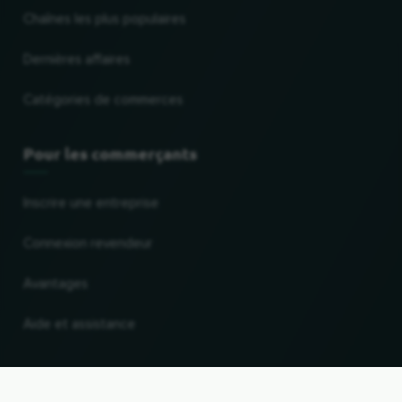
Chaînes les plus populaires
Dernières affaires
Catégories de commerces
Pour les commerçants
Inscrire une entreprise
Connexion revendeur
Avantages
Aide et assistance