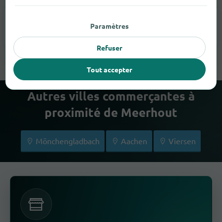
Paramètres
Lunettes
1
Refuser
Tout accepter
Autres villes commerçantes à
proximité de Meerhout
Mönchengladbach
Aachen
Viersen