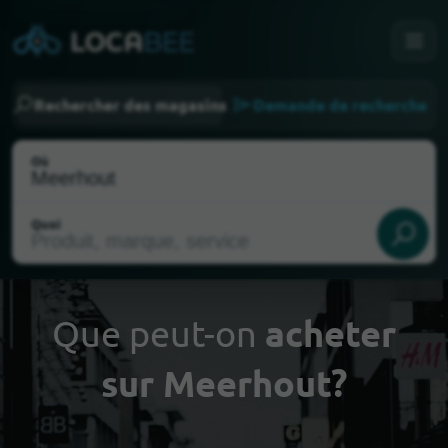
Rechercher des magasins
Demande de recherche
Où
Quoi
Que peut-on
acheter
sur Meerhout?
Choisir ma localisation