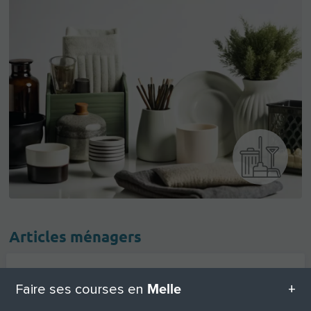
Articles ménagers
Ustensiles De Cuisine
3
Melle
Faire ses courses en