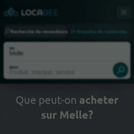
Recherche de revendeurs
Requête de recherche
Où
Quoi
Que peut-on
acheter
sur Melle?
Choisir ma localisation