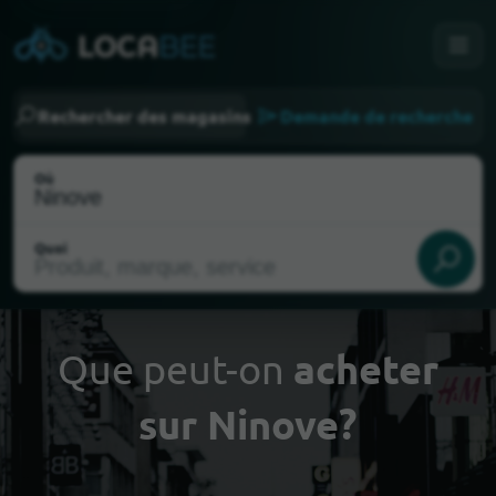
Rechercher des magasins
Demande de recherche
Où
Quoi
Que peut-on
acheter
sur Ninove?
Choisir ma localisation