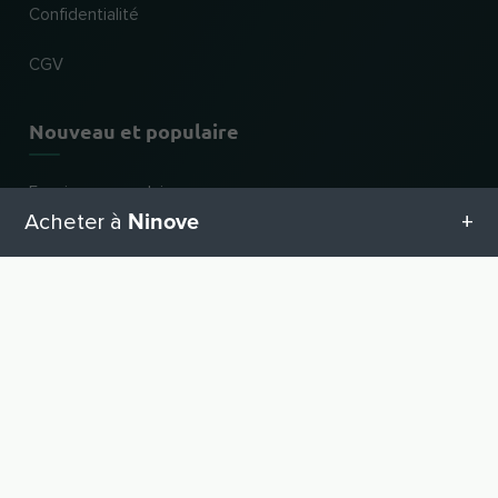
Confidentialité
CGV
Nouveau et populaire
Enseignes populaires
Ninove
Acheter à
Nouveaux commerces
Catégories d'activités
Toutes les catégories en Ninove
VERS LE HAUT
Pour les commerces
Geschenketipps in Ninove
Inscrire un commerce
Connexion revendeur
Equipement pour bébé