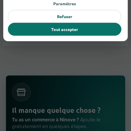
Paramètres
Appareils Auditifs
4
Refuser
Tout accepter
Lunettes
2
Il manque quelque chose ?
Tu as un commerce à Ninove ?
Ajoute-le
gratuitement en quelques étapes.